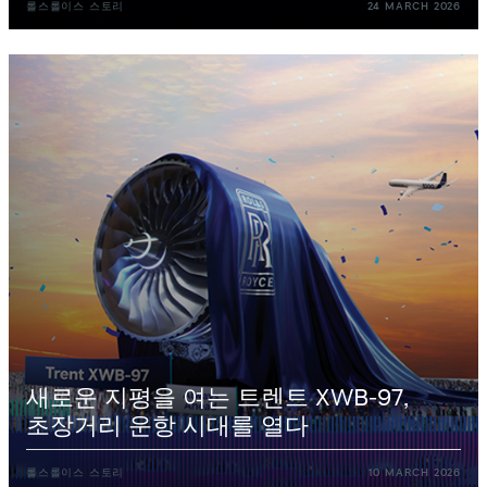
롤스롤이스
스토리
24
MARCH
2026
새로운
지평을
여는
트렌트
XWB-97,
초장거리
운항
시대를
열다
롤스롤이스
스토리
10
MARCH
2026