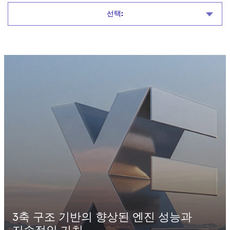
선택:
3축
구조
기반의
향상된
엔진
성능과