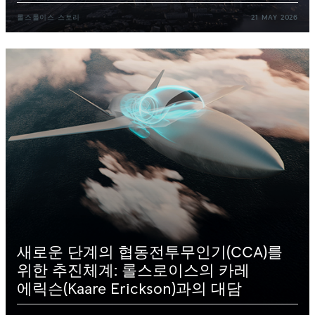
롤스롤이스
스토리
21
MAY
2026
새로운
단계의
협동전투무인기(CCA)를
위한
추진체계:
롤스로이스의
카레
에릭슨(Kaare
Erickson)과의
대담