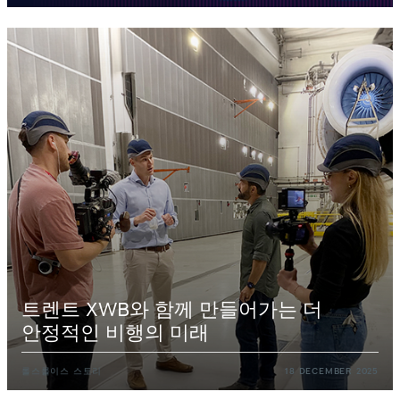
트렌트
XWB와
함께
만들어가는
더
안정적인
비행의
미래
롤스롤이스
스토리
18
DECEMBER
2025