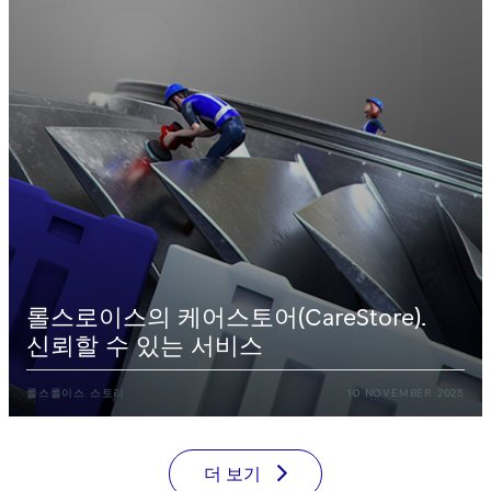
롤스로이스의
케어스토어(CareStore).
신뢰할
수
있는
서비스
롤스롤이스
스토리
10
NOVEMBER
2025
더
보기