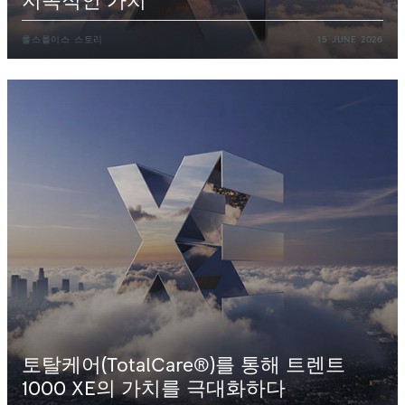
지속적인
가치
롤스롤이스
스토리
15
JUNE
2026
토탈케어(TotalCare®)를
통해
트렌트
1000
XE의
가치를
극대화하다