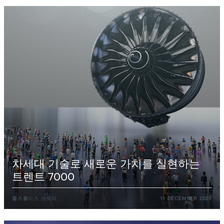
차세대
기술로
새로운
가치를
실현하는
트렌트
7000
롤스롤이스
스토리
11
DECEMBER
2025