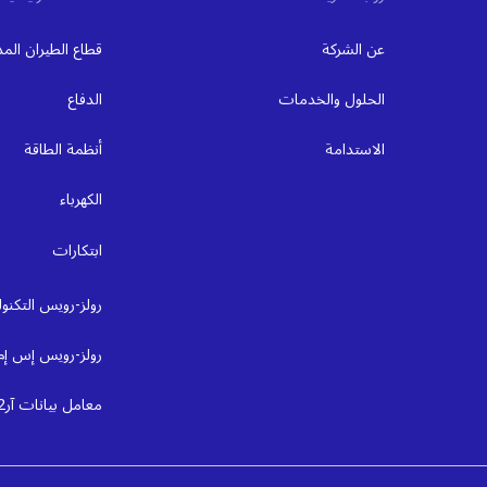
عن الشركة
قطاع الطيران الم
الحلول والخدمات
الدفاع
الاستدامة
أنظمة الطاقة
الكهرباء
ابتكارات
رولز-رويس التكنول
رولز-رويس إس إم 
معامل بيانات آر2