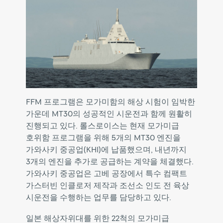
FFM
프로그램은
모가미함의
해상
시험이
임박한
가운데
MT30의
성공적인
시운전과
함께
원활히
진행되고
있다.
롤스로이스는
현재
모가미급
호위함
프로그램을
위해
5개의
MT30
엔진을
가와사키
중공업(KHI)에
납품했으며,
내년까지
3개의
엔진을
추가로
공급하는
계약을
체결했다.
가와사키
중공업은
고베
공장에서
특수
컴팩트
가스터빈
인클로저
제작과
조선소
인도
전
육상
시운전을
수행하는
업무를
담당하고
있다.
일본
해상자위대를
위한
22척의
모가미급