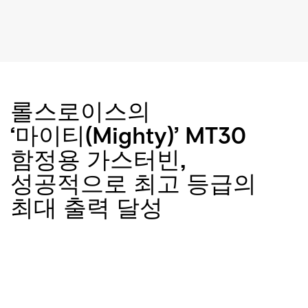
롤
스
로
롤스로이스의
이
‘마이티(Mighty)’
MT30
스
의
함정용
가스터빈,
‘마
성공적으로
최고
등급의
이
티
최대
출력
달성
(Mighty)’
MT30
함
정
용
가