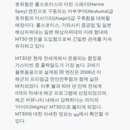
호위함은
롤스로이스의
마린
스페이(Marine
Spey)
엔진으로
구동되는
아부쿠마(Abukuma)급
호위함과
아사기리(Asagiri)급
구축함을
대체할
예정이다.
롤스로이스,
가와사키
중공업
및
일본
해상자위대는
일본
해상자위대의
미래
함대에
MT30
엔진을
도입함으로써
긴밀한
관계를
지속
유지하고
있다.
MT30은
현재
전세계에서
운용되는
함정용
가스터빈
중
출력밀도가
가장
높다.
21세기
플랫폼용으로
설계된
同
엔진은
2008년
미
해군의
프리덤급
연안전투함과
함께
실전
배치되었다.
이후
불과
10여
년
만에
전세계
11개의
차세대
해군
프로그램에
선정되었으며,
해군
커뮤니티
내에서
강력하다는
의미의
‘마이티(Mighty)’
MT30으로
불리게
되었다.
MT30에
대한
자세한
정보는
에서
확인할
수
여기
있다.