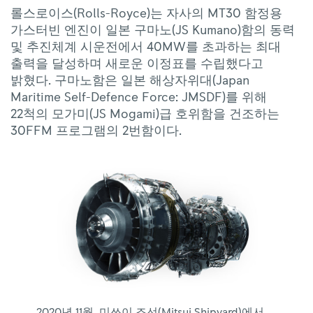
스
롤스로이스(Rolls-Royce)는
자사의
MT30
함정용
터
가스터빈
엔진이
일본
구마노(JS
Kumano)함의
동력
빈,
및
추진체계
시운전에서
40MW를
초과하는
최대
성
출력을
달성하며
새로운
이정표를
수립했다고
공
밝혔다.
구마노함은
일본
해상자위대(Japan
적
Maritime
Self-Defence
Force:
JMSDF)를
위해
으
22척의
모가미(JS
Mogami)급
호위함을
건조하는
로
30FFM
프로그램의
2번함이다.
최
고
등
급
의
최
대
출
력
달
성
2020년
11월,
미쓰이
조선(Mitsui
Shipyard)에서