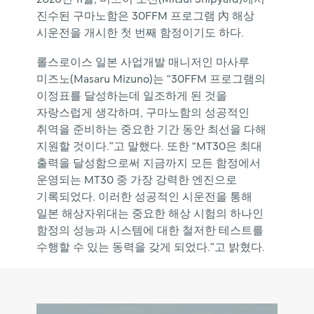
진수된
구마노함은
30FFM
프로그램
內
해상
시운전을
개시한
첫
번째
함정이기도
하다.
롤스로이스
일본
사업개발
매니저인
마사루
미즈노(Masaru
Mizuno)는
“30FFM
프로그램의
이정표를
달성하는데
일조하게
된
것을
자랑스럽게
생각하며,
구마노함의
성공적인
취역을
준비하는
중요한
기간
동안
최선을
다해
지원할
것이다.”고
말했다.
또한
“MT30은
최대
출력을
달성함으로써
지금까지
모든
함정에서
운영되는
MT30
중
가장
강력한
엔진으로
기록되었다.
이러한
성공적인
시운전을
통해
일본
해상자위대는
중요한
해상
시험의
하나인
함정의
성능과
시스템에
대한
철저한
테스트를
수행할
수
있는
동력을
갖게
되었다.”고
밝혔다.