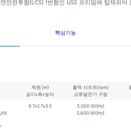
연안전투함(LCS)
1번함인
USS
프리덤에
탑재되어
핵심기능
제원 (m)
출력 샤프트(rpm)
길이x폭x높이
교류발전기 구동
8.7x2.7x3.5
3,000 (50Hz)
상태
3,600 (60Hz)
*