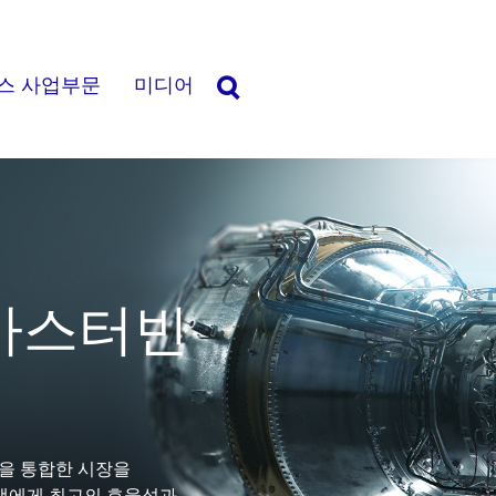
스 사업부문
미디어
검
색
가스터빈
을
통합한
시장을