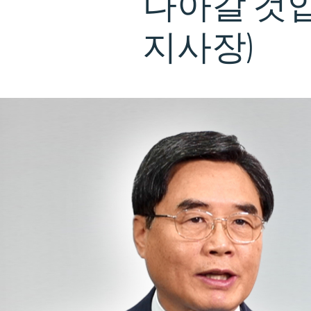
나아갈
것입
지사장)