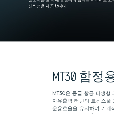
선도하는
출력
대
중량비의
컴팩트
패키지로
고
신뢰성을
제공합니다.
MT30
함정
MT30은
동급
항공
파생형
자유출력
터빈의
트윈스풀
운용효율을
유지하며
기계식