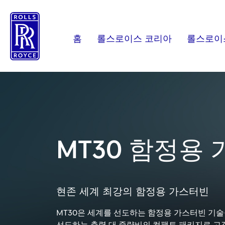
MT30
함
정
홈
롤스로이스 코리아
롤스로이
용
가
스
터
빈
MT30
함정용
현존
세계
최강의
함정용
가스터빈
MT30은
세계를
선도하는
함정용
가스터빈
기술