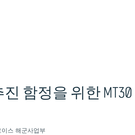
추진
함정을
위한
MT30
로이스
해군사업부