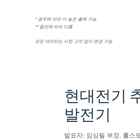
*
경우에
따라
더
높은
출력
가능
**
옵션에
따라
다름
모든
데이터는
사전
고지
없이
변경
가능
현대전기
발전기
발표자:
임상필
부장,
롤스