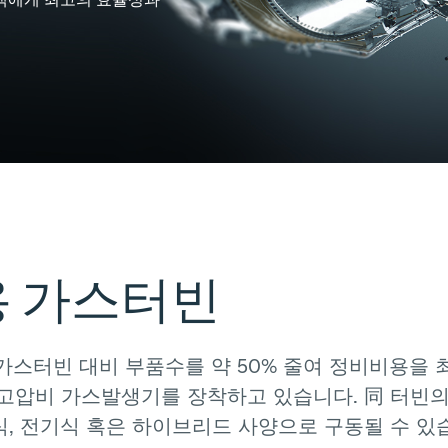
객에게
최고의
효율성과
용
가스터빈
가스터빈
대비
부품수를
약
50%
줄여
정비비용을
고압비
가스발생기를
장착하고
있습니다.
同
터빈
,
전기식
혹은
하이브리드
사양으로
구동될
수
있