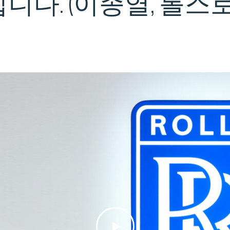
니다.
(이종열,
롤스